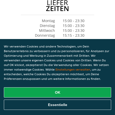
LIEFER
ZEITEN
Montag
15:00 - 23:30
Dienstag
15:00 - 23:30
Mittwoch
15:00 - 23:30
Donnerstag
15:15 - 23:30
Freitag
15:00 - 23:45
Samstag
15:00 - 23:45
Wir verwenden Cookies und andere Technologien, um Dein
Sonntag
11:45 - 23:30
Benutzererlebnis zu verbessern und zu personalisieren, für Analysen zur
Optimierung und Werbung in Zusammenarbeit mit Dritten. Wir
verwenden unsere eigenen Cookies und Cookies von Dritten. Wenn Du
auf OK klickst, akzeptierst Du die Verwendung aller Cookies. Wir setzen
immer notwendige Cookies. Wähle
Einstellungen verwalten
, um zu
entscheiden, welche Cookies Du akzeptieren möchtest, um Deine
Präferenzen anzupassen und um weitere Informationen zu finden.
OK
Essentielle